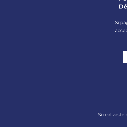
Dé
Si p
acced
Si realizast