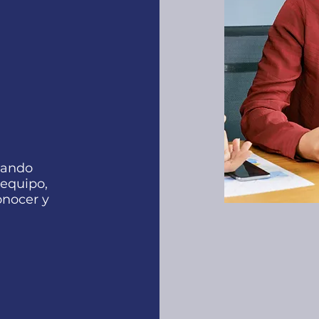
mando
 equipo,
onocer y