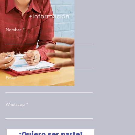
+Información
Nombre
Apellido
Email
Whatsapp
¡Quiero ser parte!