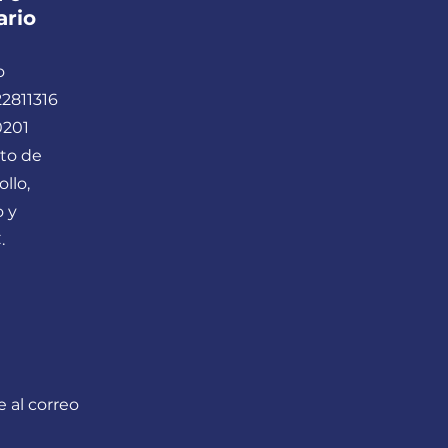
ario
o
2811316
0201
uto de
llo,
 y
.
 al correo