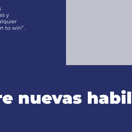
s
as y
lquier
n to win”.
e nuevas habi