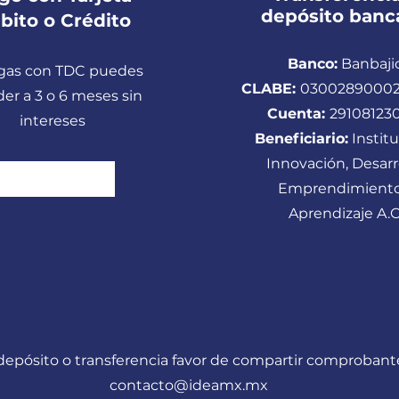
depósito banc
bito o Crédito
Banco:
Banbaji
agas con TDC puedes
CLABE:
03002890002
er a 3 o 6 meses sin
Cuenta:
29108123
intereses
Beneficiario:
Instit
Innovación, Desarro
Da clic para pagar
Emprendimiento
Aprendizaje A.C
e depósito o transferencia favor de compartir comprobante
contacto@ideamx.mx