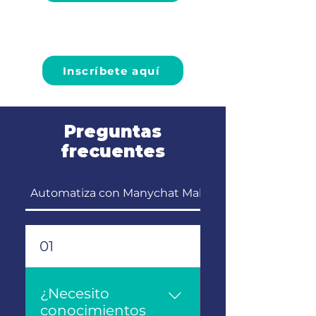
Inversión:
$1,650 MXN (IVA incluido)
Inscríbete aquí
Preguntas
frecuentes
Automatiza con Manychat Make y Notion
01
¿Necesito
conocimientos