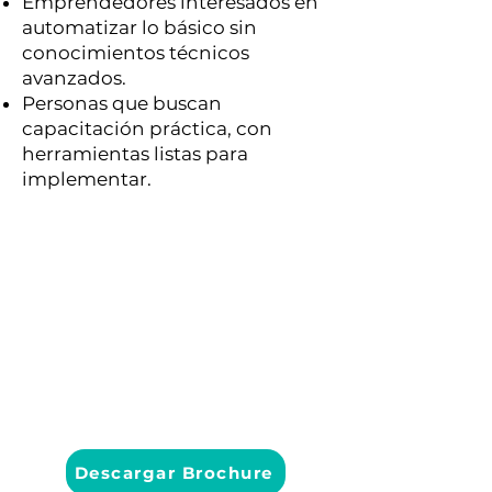
Emprendedores interesados en
automatizar lo básico sin
conocimientos técnicos
avanzados.
Personas que buscan
capacitación práctica, con
herramientas listas para
implementar.
Fecha inicio:
Jueves 26 de febrero 2026
Formato:
1 sesión presencial
Horario:
5:00 pm a 8:00 pm
(3 horas)
Descargar Brochure