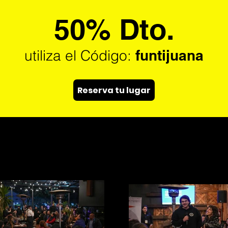
50% Dto.
utiliza el Código:
funtijuana
Reserva tu lugar