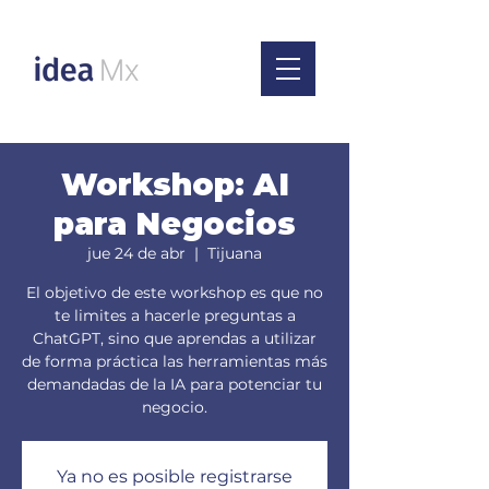
Workshop: AI
para Negocios
jue 24 de abr
  |  
Tijuana
El objetivo de este workshop es que no
te limites a hacerle preguntas a
ChatGPT, sino que aprendas a utilizar
de forma práctica las herramientas más
demandadas de la IA para potenciar tu
negocio.
Ya no es posible registrarse