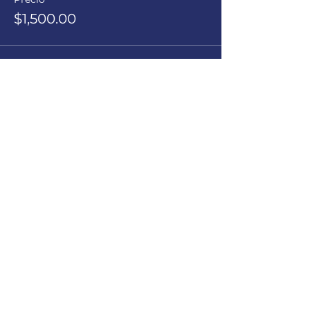
$1,500.00
Compartir este evento
Instituto de Innovación, Desarrollo,
Emprendimiento y Aprendizaje A.C.
idea Mx ®
Todos los derechos reservados.
Hecho en Tijuana, Baja California.
Política de privacidad