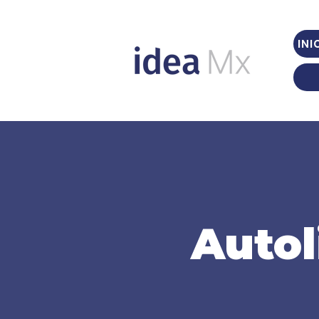
INI
Autol