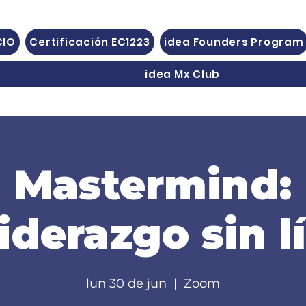
CIO
Certificación EC1223
idea Founders Program
idea Mx Club
Mastermind:
iderazgo sin l
lun 30 de jun
  |  
Zoom