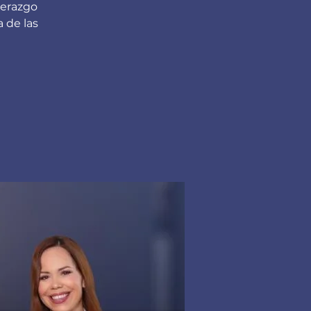
derazgo
 de las