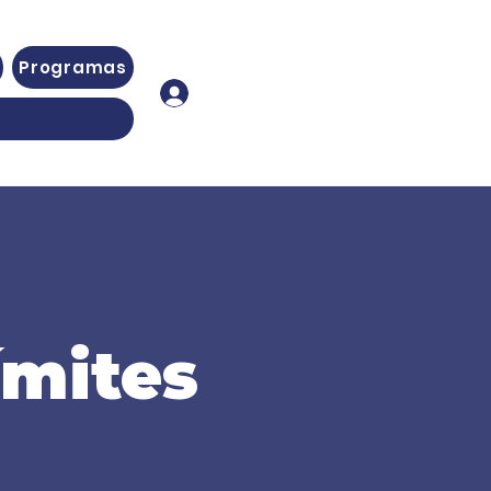
Programas
Iniciar sesión
ímites